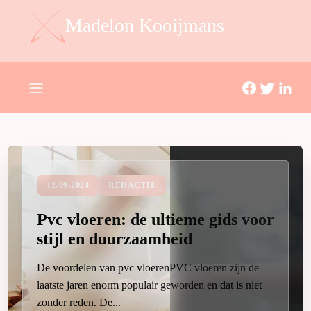
Madelon Kooijmans
30-08-2024
REDACTIE
De juiste zaden kiezen bij een
Seedshop: dit is hoe je dat doet!
Het kiezen van de juiste zaden kan voelen als het
zoeken naar een speld in een hooiberg, vooral als je
voor het eerst...