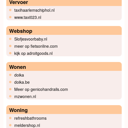
Vervoer
taxihaarlemschiphol.nl
www.taxi023.nl
Webshop
Slofjesvoorbaby.nl
meer op fietsonline.com
kijk op adroitgoods.nl
Wonen
doika
doika.be
Meer op genicohandrails.com
mzwonen.nl
Woning
refreshbathrooms
meldershop.nl