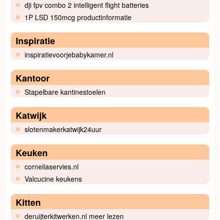
dji fpv combo 2 intelligent flight batteries
1P LSD 150mcg productinformatie
Inspiratie
inspiratievoorjebabykamer.nl
Kantoor
Stapelbare kantinestoelen
Katwijk
slotenmakerkatwijk24uur
Keuken
corneliaservies.nl
Valcucine keukens
Kitten
deruijterkitwerken.nl meer lezen