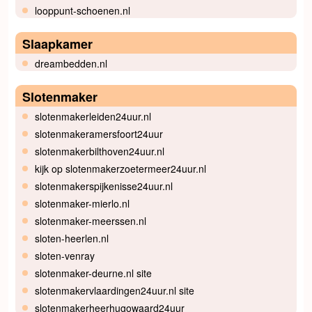
looppunt-schoenen.nl
Slaapkamer
dreambedden.nl
Slotenmaker
slotenmakerleiden24uur.nl
slotenmakeramersfoort24uur
slotenmakerbilthoven24uur.nl
kijk op slotenmakerzoetermeer24uur.nl
slotenmakerspijkenisse24uur.nl
slotenmaker-mierlo.nl
slotenmaker-meerssen.nl
sloten-heerlen.nl
sloten-venray
slotenmaker-deurne.nl site
slotenmakervlaardingen24uur.nl site
slotenmakerheerhugowaard24uur