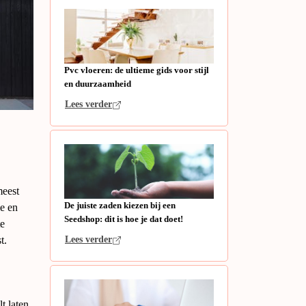
Pvc vloeren: de ultieme gids voor stijl
en duurzaamheid
Lees verder
meest
De juiste zaden kiezen bij een
le en
Seedshop: dit is hoe je dat doet!
te
t.
Lees verder
t laten