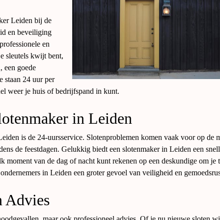
ker Leiden bij de
id en beveiliging
professionele en
 sleutels kwijt bent,
n, een goede
e staan 24 uur per
nel weer je huis of bedrijfspand in kunt.
lotenmaker in Leiden
Leiden is de 24-uursservice. Slotenproblemen komen vaak voor op de 
dens de feestdagen. Gelukkig biedt een slotenmaker in Leiden een snel
elk moment van de dag of nacht kunt rekenen op een deskundige om je 
n ondernemers in Leiden een groter gevoel van veiligheid en gemoedsrus
n Advies
noodgevallen, maar ook professioneel advies. Of je nu nieuwe sloten wil